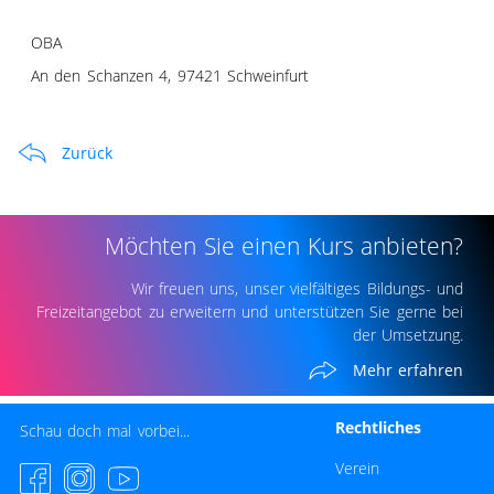
OBA
An den Schanzen 4, 97421 Schweinfurt
Zurück
Möchten Sie einen Kurs anbieten?
Wir freuen uns, unser vielfältiges Bildungs- und
Freizeitangebot zu erweitern und unterstützen Sie gerne bei
der Umsetzung.
Mehr erfahren
Rechtliches
Schau doch mal vorbei...
Navigation überspri
Verein