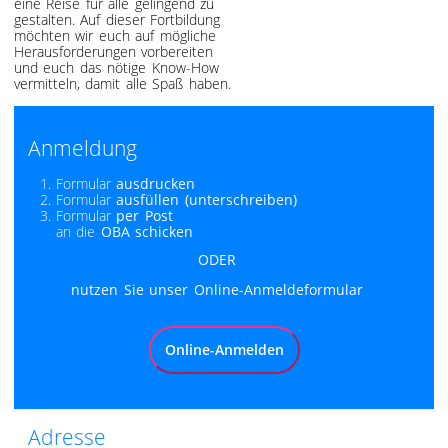
eine Reise für alle gelingend zu
gestalten. Auf dieser Fortbildung
möchten wir euch auf mögliche
Herausforderungen vorbereiten
und euch das nötige Know-How
vermitteln, damit alle Spaß haben.
Anmeldung
Formular
ausdrucken
Formular
ausfüllen (unterschreiben)
Formular
per Post
an die
OBA schicken
ODER
nutzen Sie unser Online-Anmeldeformular
Online-Anmelden
Adresse