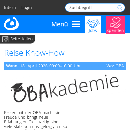
Intern
Login
Menü
Jobs
Spenden
Navigation überspringen
Seite teilen
Reise Know-How
Wann:
18. April 2026 09:00–16:00 Uhr
Wo:
OBA
Reisen mit der OBA macht viel
Freude und bringt neue
Erfahrungen. Gleichzeitig sind
viele Skills von uns gefragt, um so