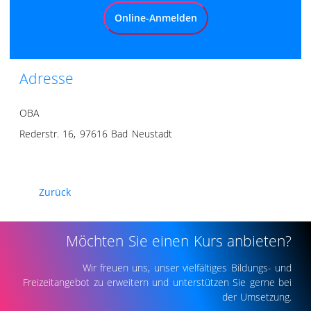
Online-Anmelden
Adresse
OBA
Rederstr. 16, 97616 Bad Neustadt
Zurück
Möchten Sie einen Kurs anbieten?
Wir freuen uns, unser vielfältiges Bildungs- und
Freizeitangebot zu erweitern und unterstützen Sie gerne bei
der Umsetzung.