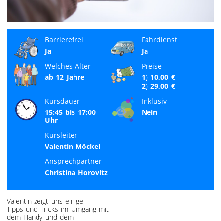
Barrierefrei
Fahrdienst
Ja
Ja
Welches Alter
Preise
ab 12 Jahre
1) 10,00 €
2) 29,00 €
Kursdauer
Inklusiv
15:45 bis 17:00
Nein
Uhr
Kursleiter
Valentin Möckel
Ansprechpartner
Christina Horovitz
Valentin zeigt uns einige
Tipps und Tricks im Umgang mit
dem Handy und dem