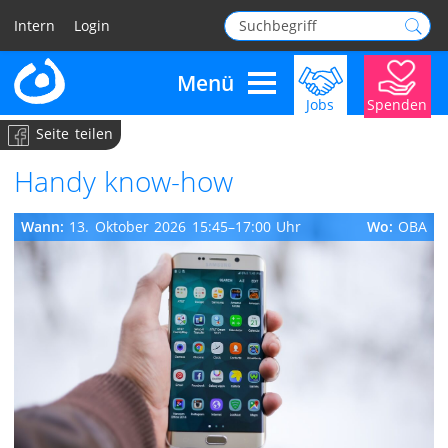
Intern
Login
Menü
Jobs
Spenden
Navigation überspringen
Seite teilen
Handy know-how
Wann:
13. Oktober 2026 15:45–17:00 Uhr
Wo:
OBA