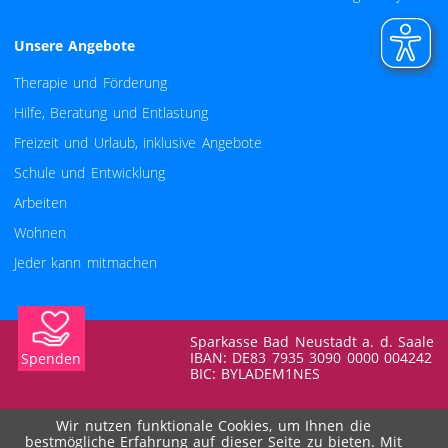
Unsere Angebote
Navigation überspringen
Therapie und Förderung
Hilfe, Beratung und Entlastung
Freizeit und Urlaub, inklusive Angebote
Schule und Entwicklung
Arbeiten
Wohnen
Jeder kann mitmachen
Sparkasse Bad Neustadt a. d. Saale
IBAN: DE83 7935 3090 0000 004242
Spenden
BIC: BYLADEM1NES
Volksbank Raiffeisenbank Rhön-Grabfeld eG
Wir nutzen funktionale Cookies, um Ihnen die
IBAN: DE35 7906 9165 0000 060011
bestmögliche Erfahrung auf dieser Seite zu bieten. Mit