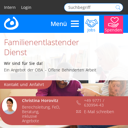
Intern
Login
Menü
Jobs
Spenden
Navigation überspringen
Familienentlastender
Dienst
Wir sind für Sie da!
Ein Angebot der OBA – Offene Behinderten Arbeit
Kontakt und Anfahrt
Christina Horovitz
+49 9771 /
630994-43
Bereichsleitung, FeD,
Beratung,
E-Mail schreiben
inklusive
Angebote